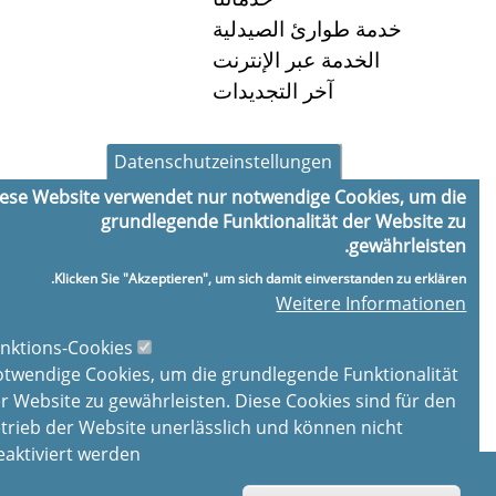
خدمة طوارئ الصيدلية
الخدمة عبر الإنترنت
آخر التجديدات
Datenschutzeinstellungen
ساعات العمل
Diese Website verwendet nur notwendige Cookies, um die
8:30-18:30
الاثنين:
grundlegende Funktionalität der Website zu
8:30-18:30
الثلاثاء:
gewährleisten.
8:30-18:30
الأربعاء:
Klicken Sie "Akzeptieren", um sich damit einverstanden zu erklären.
8:30-18:30
الخميس:
Weitere Informationen
8:30-18:30
الجمعة:
Funktions-Cookies
8:30-13:00
السبت:
Notwendige Cookies, um die grundlegende Funktionalität
der Website zu gewährleisten. Diese Cookies sind für den
Betrieb der Website unerlässlich und können nicht
deaktiviert werden.
×
رسالة
© Alte Apotheke
Malformed inline YAML string: 'Nachricht senden‘