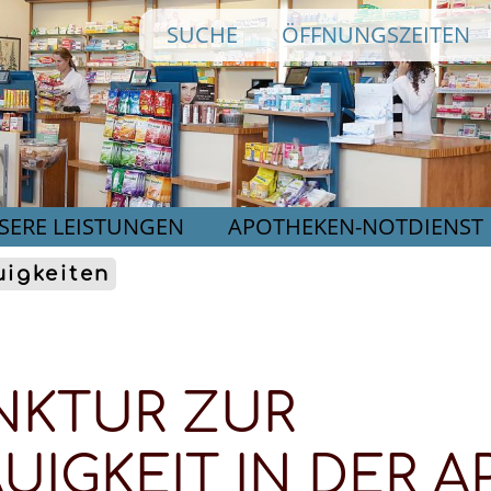
Direkt
SUCHE
ÖFFNUNGSZEITEN
zum
Inhalt
SERE LEISTUNGEN
APOTHEKEN-NOTDIENST
igkeiten
INKTUR ZUR
UIGKEIT IN DER 