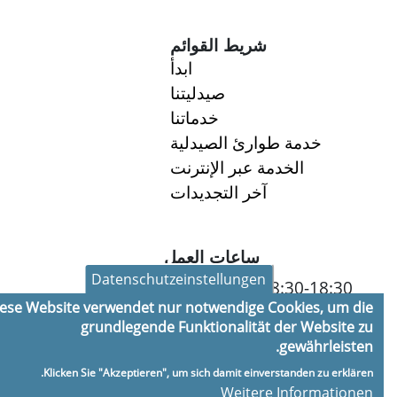
شريط القوائم
ابدأ
صيدليتنا
خدماتنا
خدمة طوارئ الصيدلية
الخدمة عبر الإنترنت
آخر التجديدات
ساعات العمل
Datenschutzeinstellungen
8:30-18:30
الاثنين:
Diese Website verwendet nur notwendige Cookies, um die
8:30-18:30
الثلاثاء:
grundlegende Funktionalität der Website zu
8:30-18:30
الأربعاء:
gewährleisten.
8:30-18:30
الخميس:
Klicken Sie "Akzeptieren", um sich damit einverstanden zu erklären.
8:30-18:30
الجمعة:
Weitere Informationen