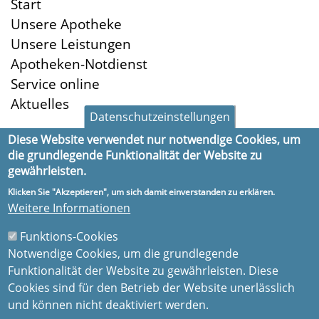
Start
Unsere Apotheke
Unsere Leistungen
Apotheken-Notdienst
Service online
Aktuelles
Datenschutzeinstellungen
Diese Website verwendet nur notwendige Cookies, um
die grundlegende Funktionalität der Website zu
Öffnungszeiten
gewährleisten.
Montag:
8:30-18:30
Klicken Sie "Akzeptieren", um sich damit einverstanden zu erklären.
Dienstag:
8:30-18:30
Weitere Informationen
Mittwoch:
8:30-18:30
Funktions-Cookies
Donnerstag:
8:30-18:30
Notwendige Cookies, um die grundlegende
Freitag:
8:30-18:30
Funktionalität der Website zu gewährleisten. Diese
Samstag:
8:30-13:00
Cookies sind für den Betrieb der Website unerlässlich
und können nicht deaktiviert werden.