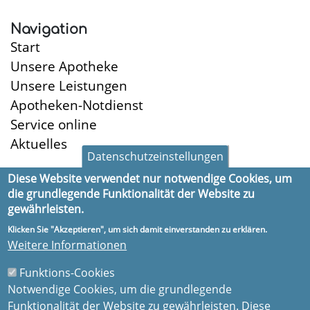
Navigation
Start
Unsere Apotheke
Unsere Leistungen
Apotheken-Notdienst
Service online
Aktuelles
Datenschutzeinstellungen
Diese Website verwendet nur notwendige Cookies, um
die grundlegende Funktionalität der Website zu
Öffnungszeiten
gewährleisten.
Montag:
8:30-18:30
Klicken Sie "Akzeptieren", um sich damit einverstanden zu erklären.
Dienstag:
8:30-18:30
Weitere Informationen
Mittwoch:
8:30-18:30
Funktions-Cookies
Donnerstag:
8:30-18:30
Notwendige Cookies, um die grundlegende
Freitag:
8:30-18:30
Funktionalität der Website zu gewährleisten. Diese