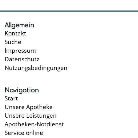
Dose:
51
von
Allgemein
Kontakt
58
Proben
Suche
aus
Impressum
Konservendosen
Datenschutz
waren
Nutzungsbedingungen
belastet
Navigation
Start
Unsere Apotheke
Unsere Leistungen
Apotheken-Notdienst
Service online