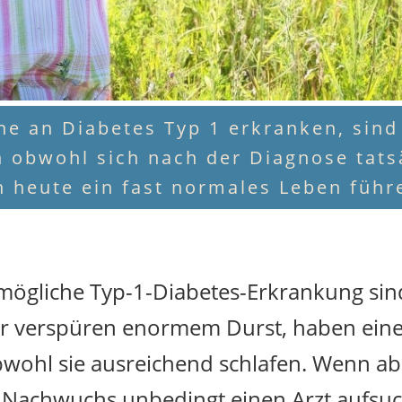
e an Diabetes Typ 1 erkranken, sind 
 obwohl sich nach der Diagnose tatsä
n heute ein fast normales Leben führ
 mögliche Typ-1-Diabetes-Erkrankung sin
der verspüren enormem Durst, haben ein
obwohl sie ausreichend schlafen. Wenn a
em Nachwuchs unbedingt einen Arzt aufsuch