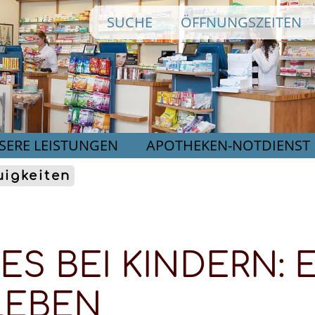
Direkt
SUCHE
ÖFFNUNGSZEITEN
zum
Inhalt
SERE LEISTUNGEN
APOTHEKEN-NOTDIENST
igkeiten
ES BEI KINDERN: E
LEBEN