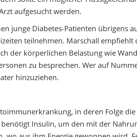
Arzt aufgesucht werden.
nen junge Diabetes-Patienten übrigens a
izeiten teilnehmen. Marschall empfiehlt
ich der körperlichen Belastung wie Wan
ersonen zu besprechen. Wer auf Numme
ater hinzuziehen.
Autoimmunerkrankung, in deren Folge die
er benötigt Insulin, um den mit der Nah
n, wo aus ihm Energie gewonnen wird. Fe