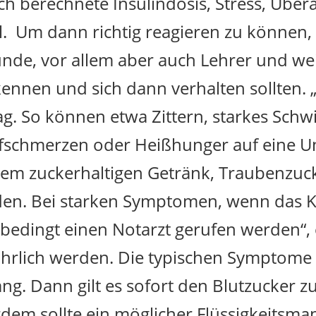
h berechnete Insulindosis, Stress, Übe
Um dann richtig reagieren zu können, 
eunde, vor allem aber auch Lehrer und w
rkennen und sich dann verhalten sollten.
tag. So können etwa Zittern, starkes Schwi
schmerzen oder Heißhunger auf eine Un
einem zuckerhaltigen Getränk, Traubenzuc
en. Bei starken Symptomen, wenn das Ki
nbedingt einen Notarzt gerufen werden“, 
rlich werden. Die typischen Symptome d
ng. Dann gilt es sofort den Blutzucker 
rdem sollte ein möglicher Flüssigkeitsma