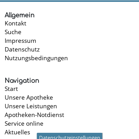
ist
die
Allgemein
Kontakt
Alzheimer-
Demenz?
Suche
Impressum
Datenschutz
Nutzungsbedingungen
Navigation
Start
Unsere Apotheke
Unsere Leistungen
Apotheken-Notdienst
Service online
Aktuelles
Datenschutzeinstellungen