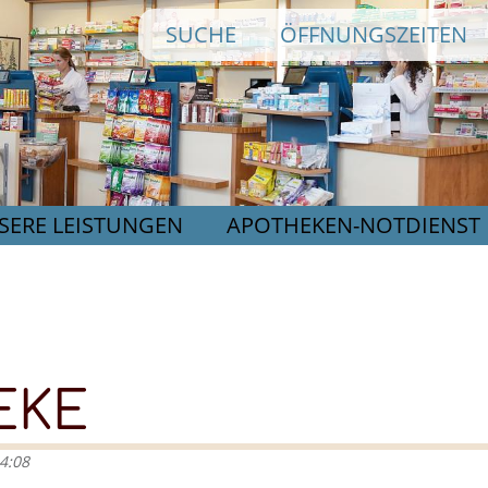
Direkt
SUCHE
ÖFFNUNGSZEITEN
zum
Inhalt
SERE LEISTUNGEN
APOTHEKEN-NOTDIENST
EKE
14:08