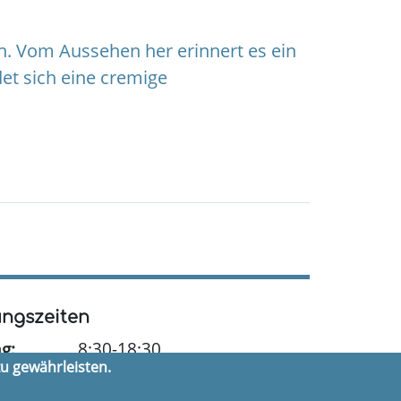
n. Vom Aussehen her erinnert es ein
det sich eine cremige
ngszeiten
g:
8:30-18:30
u gewährleisten.
ag:
8:30-18:30
och:
8:30-18:30