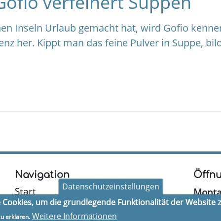
Gofio verfeinert Suppen
en Inseln Urlaub gemacht hat, wird Gofio kenne
nz her. Kippt man das feine Pulver in Suppe, bil
Navigation
Öffnu
Datenschutzeinstellungen
Start
Monta
Cookies, um die grundlegende Funktionalität der Website z
Unsere Apotheke
Dienst
Weitere Informationen
Unsere Leistungen
u erklären.
Mittw