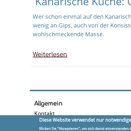
Kanarische Küche: 
Wer schon einmal auf den Kanarisch
wenig an Gips, auch von der Konsiste
wohlschmeckende Masse.
Weiterlesen
über
Kanarische
Küche:
Gofio
verfeinert
Suppen
Allgemein
Kontakt
Diese Website verwendet nur notwendige 
Suche
Impressum
Klicken Sie "Akzeptieren", um sich damit einverstanden z