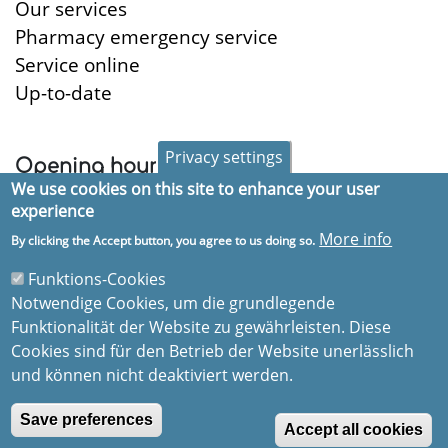
Our services
Pharmacy emergency service
Service online
Up-to-date
Privacy settings
Opening hours
We use cookies on this site to enhance your user
Monday:
8:30-18:30
experience
Tuesday:
8:30-18:30
More info
By clicking the Accept button, you agree to us doing so.
Wednesday:
8:30-18:30
Funktions-Cookies
Thursday:
8:30-18:30
Notwendige Cookies, um die grundlegende
Friday:
8:30-18:30
Funktionalität der Website zu gewährleisten. Diese
Saturday:
8:30-13:00
Cookies sind für den Betrieb der Website unerlässlich
und können nicht deaktiviert werden.
×
Error
Malformed inline YAML string: 'Nachricht
Save preferences
senden‘ at line 21.
message
Accept all cookies
© Alte Apotheke