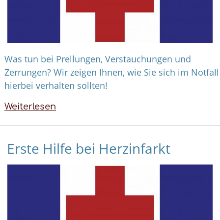
Was tun bei Prellungen, Verstauchungen und
Zerrungen? Wir zeigen Ihnen, wie Sie sich im Notfall
hierbei verhalten sollten!
Weiterlesen
über
Erste
Hilfe
Erste Hilfe bei Herzinfarkt
bei
Prellungen,
Verstauchungen
und
Zerrungen