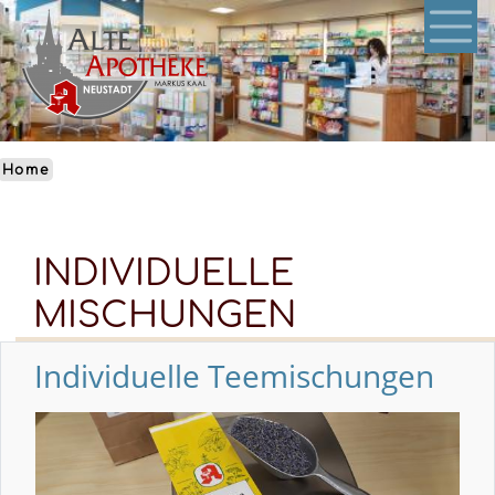
Skip
to
main
content
Home
INDIVIDUELLE
MISCHUNGEN
Individuelle Teemischungen