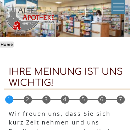
Skip
to
main
content
Home
IHRE MEINUNG IST UNS
WICHTIG!
1
2
3
4
5
6
7
Wir freuen uns, dass Sie sich
kurz Zeit nehmen und uns