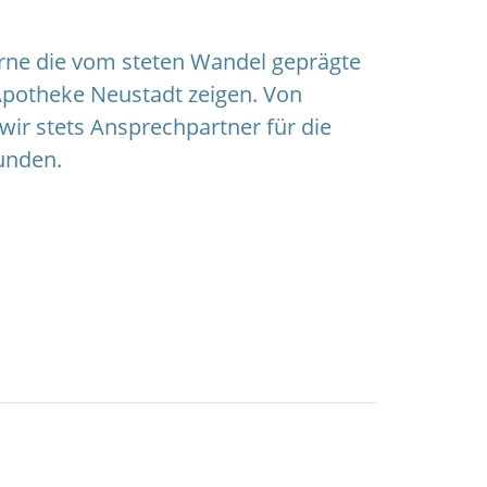
rne die vom steten Wandel geprägte
Apotheke Neustadt zeigen. Von
wir stets Ansprechpartner für die
unden.
hte
e
t