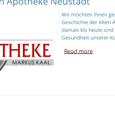
en Apotheke Neustadt
Wir möchten Ihnen ge
Geschichte der Alten 
damals bis heute sind 
Gesundheit unserer K
Read more
about
Geschic
der
Alten
Apothek
Neustad