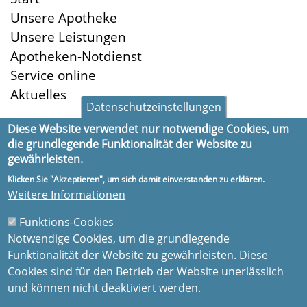
Unsere Apotheke
Unsere Leistungen
Apotheken-Notdienst
Service online
Aktuelles
Datenschutzeinstellungen
Diese Website verwendet nur notwendige Cookies, um
die grundlegende Funktionalität der Website zu
Öffnungszeiten
gewährleisten.
Montag:
8:30-18:30
Klicken Sie "Akzeptieren", um sich damit einverstanden zu erklären.
Dienstag:
8:30-18:30
Weitere Informationen
Mittwoch:
8:30-18:30
Funktions-Cookies
Donnerstag:
8:30-18:30
Notwendige Cookies, um die grundlegende
Freitag:
8:30-18:30
Funktionalität der Website zu gewährleisten. Diese
Samstag:
8:30-13:00
Cookies sind für den Betrieb der Website unerlässlich
und können nicht deaktiviert werden.