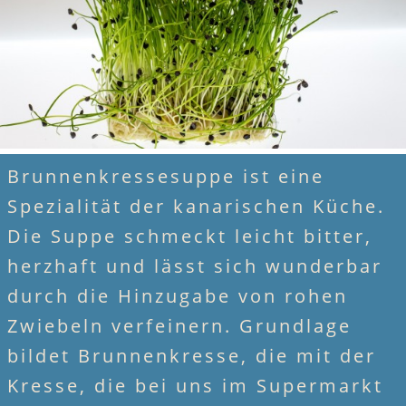
Brunnenkressesuppe ist eine
Spezialität der kanarischen Küche.
Die Suppe schmeckt leicht bitter,
herzhaft und lässt sich wunderbar
durch die Hinzugabe von rohen
Zwiebeln verfeinern. Grundlage
bildet Brunnenkresse, die mit der
Kresse, die bei uns im Supermarkt