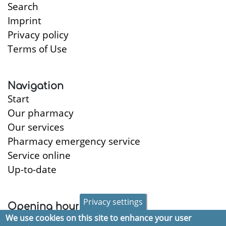
Search
Imprint
Privacy policy
Terms of Use
Navigation
Start
Our pharmacy
Our services
Pharmacy emergency service
Service online
Up-to-date
Privacy settings
Opening hours
We use cookies on this site to enhance your user
Monday:
8:30-18:30