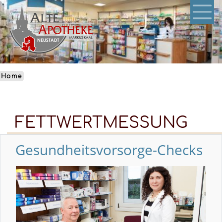
Skip
to
main
content
Home
FETTWERTMESSUNG
Gesundheitsvorsorge-Checks